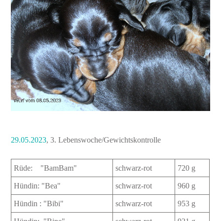
29.05.2023
, 3. Lebenswoche/Gewichtskontrolle
Rüde: "BamBam"
schwarz-rot
720 g
Hündin: "Bea"
schwarz-rot
960 g
Hündin : "Bibi"
schwarz-rot
953 g