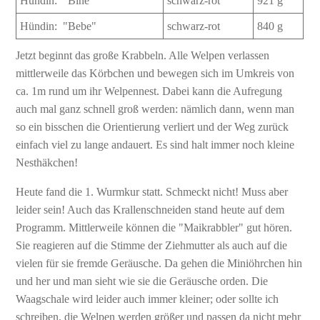
Hündin: "Bine"
schwarz-rot
921 g
Hündin: "Bebe"
schwarz-rot
840 g
Jetzt beginnt das große Krabbeln. Alle Welpen verlassen
mittlerweile das Körbchen und bewegen sich im Umkreis von
ca. 1m rund um ihr Welpennest. Dabei kann die Aufregung
auch mal ganz schnell groß werden: nämlich dann, wenn man
so ein bisschen die Orientierung verliert und der Weg zurück
einfach viel zu lange andauert. Es sind halt immer noch kleine
Nesthäkchen!
Heute fand die 1. Wurmkur statt. Schmeckt nicht! Muss aber
leider sein! Auch das Krallenschneiden stand heute auf dem
Programm. Mittlerweile können die "Maikrabbler" gut hören.
Sie reagieren auf die Stimme der Ziehmutter als auch auf die
vielen für sie fremde Geräusche. Da gehen die Miniöhrchen hin
und her und man sieht wie sie die Geräusche orden. Die
Waagschale wird leider auch immer kleiner; oder sollte ich
schreiben, die Welpen werden größer und passen da nicht mehr