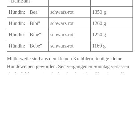
"BamBam"
Hündin: "Bea"
schwarz-rot
1350 g
Hündin: "Bibi"
schwarz-rot
1260 g
Hündin: "Bine"
schwarz-rot
1250 g
Hündin: "Bebe"
schwarz-rot
1160 g
Mittlerweile sind aus den kleinen Krabblern richtige kleine
Hundewelpen geworden. Seit vergangenen Sonntag verlassen
sie das Welpennest und erkunden die nähere Umgebung. Sie
werden jeden Tag in ihren Bewegungen sicherer und sie spielen
bereits: untereinander, miteinander. Auch das vorhandene
Spielzeuge wurde bereits erkundet, ins Mäulchen genommen
und weg getragen. Sie sind echte kleine Frühentwickler!
Mit dem Zufüttern wurde bereits begonnen. Gerne nehmen sie
den zusätzlichen Welpenbrei an. Dabei findet regelrecht eine
Schlacht am Hundenapf statt. Köpfchen rein, schleckern und