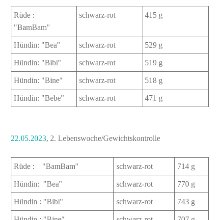
Rüde :
schwarz-rot
415 g
"BamBam"
Hündin: "Bea"
schwarz-rot
529 g
Hündin: "Bibi"
schwarz-rot
519 g
Hündin: "Bine"
schwarz-rot
518 g
Hündin: "Bebe"
schwarz-rot
471 g
22.05.2023
,
2. Lebenswoche/Gewichtskontrolle
Rüde : "BamBam"
schwarz-rot
714 g
Hündin: "Bea"
schwarz-rot
770 g
Hündin : "Bibi"
schwarz-rot
743 g
Hündin : "Bine"
schwarz-rot
707 g